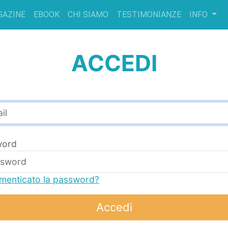
GAZINE
EBOOK
CHI SIAMO
TESTIMONIANZE
INFO
ACCEDI
word
imenticato la password?
Accedi