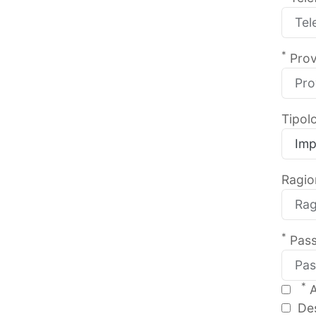
*
Prov
Tipol
Ragio
*
Pass
*
A
Des