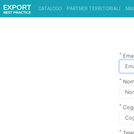
CATALOGO
PARTNER TERRITORIALI
MA
*
Emai
*
Nom
*
Cog
*
Tele