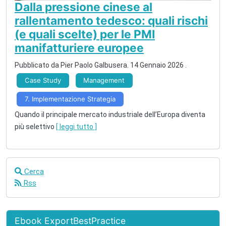
Dalla pressione cinese al
rallentamento tedesco: quali rischi
(e quali scelte) per le PMI
manifatturiere europee
Pubblicato da
Pier Paolo Galbusera
.
14 Gennaio 2026
.
Case Study
Management
7. Implementazione Strategia
Quando il principale mercato industriale dell’Europa diventa
più selettivo
[ leggi tutto ]
Cerca
Rss
Ebook ExportBestPractice