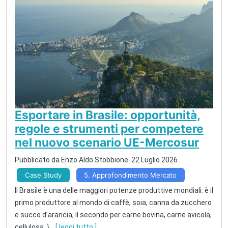
Esportare in Brasile: opportunità,
regole e strumenti per competere
nel nuovo scenario UE-Mercosur
Pubblicato da
Enzo Aldo Stobbione
.
22 Luglio 2026
.
Case Study
5. Approfondimento Mercato
Il Brasile è una delle maggiori potenze produttive mondiali: è il
primo produttore al mondo di caffè, soia, canna da zucchero
e succo d’arancia; il secondo per carne bovina, carne avicola,
cellulosa, }
...
[ leggi tutto ]