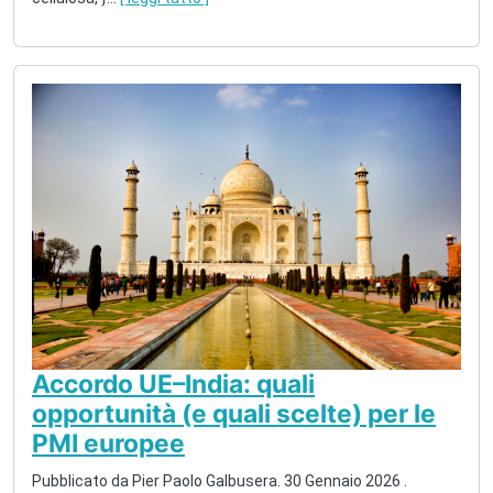
Accordo UE–India: quali
opportunità (e quali scelte) per le
PMI europee
Pubblicato da
Pier Paolo Galbusera
.
30 Gennaio 2026
.