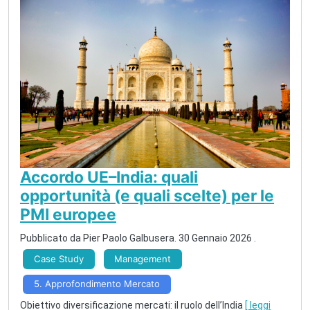
Accordo UE–India: quali
opportunità (e quali scelte) per le
PMI europee
Pubblicato da
Pier Paolo Galbusera
.
30 Gennaio 2026
.
Case Study
Management
5. Approfondimento Mercato
Obiettivo diversificazione mercati: il ruolo dell’India
[ leggi