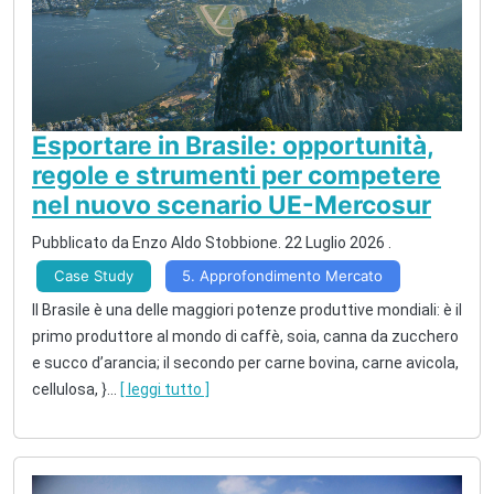
Esportare in Brasile: opportunità,
regole e strumenti per competere
nel nuovo scenario UE-Mercosur
Pubblicato da
Enzo Aldo Stobbione
.
22 Luglio 2026
.
Case Study
5. Approfondimento Mercato
Il Brasile è una delle maggiori potenze produttive mondiali: è il
primo produttore al mondo di caffè, soia, canna da zucchero
e succo d’arancia; il secondo per carne bovina, carne avicola,
cellulosa, }
...
[ leggi tutto ]