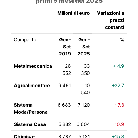
primi 9 mesi del 2025
Milioni di euro
Variazioni a
prezzi
costanti
Comparto
Gen-
Gen-
%
Set
Set
2019
2025
Metalmeccanica
26
33
+ 4.9
552
350
Agroalimentare
6 461
10
+22.7
540
Sistema
6 683
7 120
- 7.3
Moda/Persona
Sistema Casa
5 882
6 604
-10.9
Chimica-
3 787
5 131
+15.3