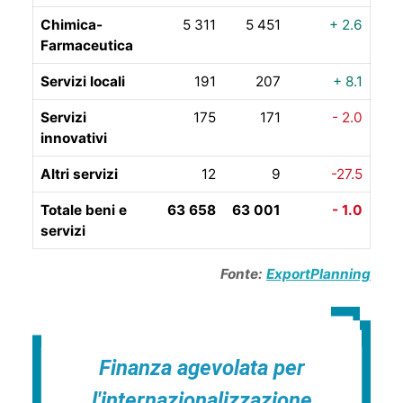
Chimica-
5 311
5 451
+ 2.6
Farmaceutica
Servizi locali
191
207
+ 8.1
Servizi
175
171
- 2.0
innovativi
Altri servizi
12
9
-27.5
Totale beni e
63 658
63 001
- 1.0
servizi
Fonte:
ExportPlanning
Finanza agevolata per
l'internazionalizzazione