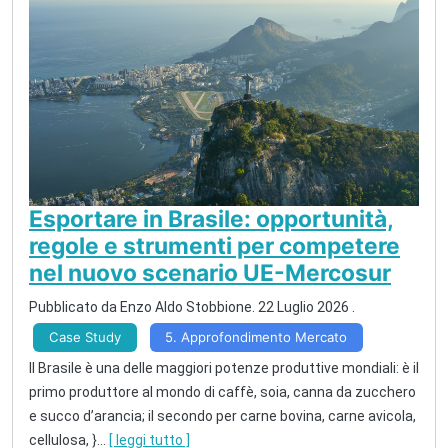
Esportare in Brasile: opportunità,
regole e strumenti per competere
nel nuovo scenario UE-Mercosur
Pubblicato da
Enzo Aldo Stobbione
.
22 Luglio 2026
.
Case Study
5. Approfondimento Mercato
Il Brasile è una delle maggiori potenze produttive mondiali: è il
primo produttore al mondo di caffè, soia, canna da zucchero
e succo d’arancia; il secondo per carne bovina, carne avicola,
cellulosa, }
...
[ leggi tutto ]