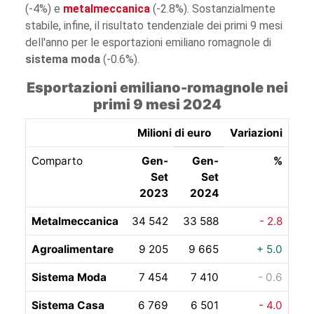
(-4%) e
metalmeccanica
(-2.8%). Sostanzialmente
stabile, infine, il risultato tendenziale dei primi 9 mesi
dell'anno per le esportazioni emiliano romagnole di
sistema moda
(-0.6%).
Esportazioni emiliano-romagnole nei
primi 9 mesi 2024
Milioni di euro
Variazioni
Comparto
Gen-
Gen-
%
Set
Set
2023
2024
Metalmeccanica
34 542
33 588
- 2.8
Agroalimentare
9 205
9 665
+ 5.0
Sistema Moda
7 454
7 410
- 0.6
Sistema Casa
6 769
6 501
- 4.0