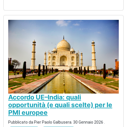
Accordo UE–India: quali
opportunità (e quali scelte) per le
PMI europee
Pubblicato da
Pier Paolo Galbusera
.
30 Gennaio 2026
.