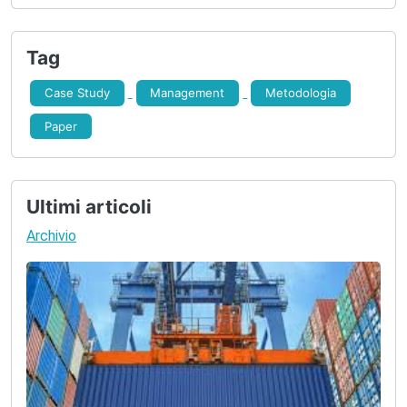
6. Formulazione Strategia
7. Implementazione Strategia
Tag
8. Controllo Risultati
Case Study
Management
Metodologia
Paper
Ultimi articoli
Archivio