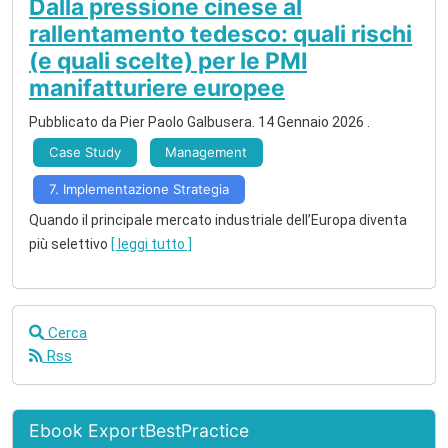
Dalla pressione cinese al
rallentamento tedesco: quali rischi
(e quali scelte) per le PMI
manifatturiere europee
Pubblicato da
Pier Paolo Galbusera
.
14 Gennaio 2026
.
Case Study
Management
7. Implementazione Strategia
Quando il principale mercato industriale dell’Europa diventa
più selettivo
[ leggi tutto ]
Cerca
Rss
Ebook ExportBestPractice