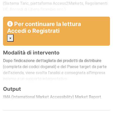
(Sistema Taric, piattaforma Access2Markets, Regolamenti
UE, Accordi di Libero Scambio ecc.).
Per continuare la lettura
Accedi
o
Registrati
×
Modalità di intervento
Dopo l’indicazione dettagliata dei prodotti da distribuire
(completa dei codici doganali) e del Paese target da parte
dell’azienda, viene svolta l’analisi e consegnata all’impresa
insieme a un supporto interpretativo.
Output
IMA (International Market Accessibility) Market Report.