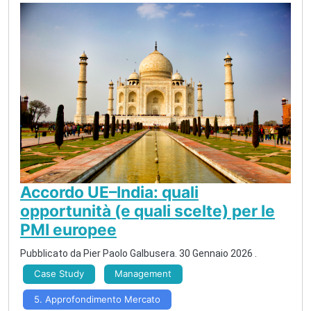
Accordo UE–India: quali
opportunità (e quali scelte) per le
PMI europee
Pubblicato da
Pier Paolo Galbusera
.
30 Gennaio 2026
.
Case Study
Management
5. Approfondimento Mercato