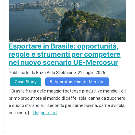
Esportare in Brasile: opportunità,
regole e strumenti per competere
nel nuovo scenario UE-Mercosur
Pubblicato da
Enzo Aldo Stobbione
.
22 Luglio 2026
.
Case Study
5. Approfondimento Mercato
Il Brasile è una delle maggiori potenze produttive mondiali: è il
primo produttore al mondo di caffè, soia, canna da zucchero
e succo d’arancia; il secondo per carne bovina, carne avicola,
cellulosa, }
...
[ leggi tutto ]