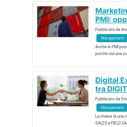
Marketin
PMI: opp
Pubblicato da And
Management
Anche le PMI poss
purché sia una s
Digital E
tra DIGI
Pubblicato da Ste
Management
La chiave di una c
SALES e FIELD S