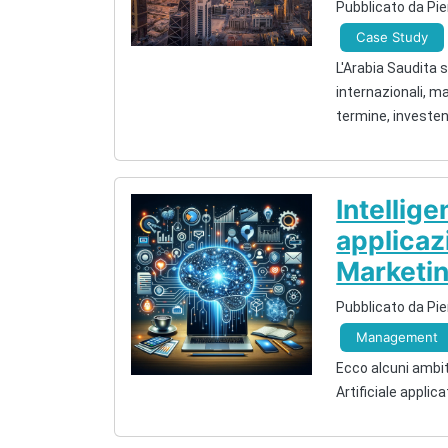
Pubblicato da Pie
Case Study
L'Arabia Saudita
internazionali, m
termine, investe
Intellige
applicaz
Marketi
Pubblicato da Pie
Management
Ecco alcuni ambiti
Artificiale applic