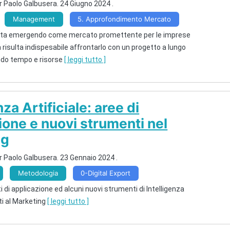
r Paolo Galbusera.
24 Giugno 2024
.
Management
5. Approfondimento Mercato
 sta emergendo come mercato promettente per le imprese
a risulta indispesabile affrontarlo con un progetto a lungo
ndo tempo e risorse
[ leggi tutto ]
nza Artificiale: aree di
ione e nuovi strumenti nel
ng
r Paolo Galbusera.
23 Gennaio 2024
.
Metodologia
0-Digital Export
 di applicazione ed alcuni nuovi strumenti di Intelligenza
ati al Marketing
[ leggi tutto ]