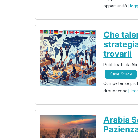
opportunità
[ legg
Che tale
strategi
trovarli
Pubblicato da Alic
Case Study
Competenze profe
di successo
[ leg
Arabia S
Pazienza