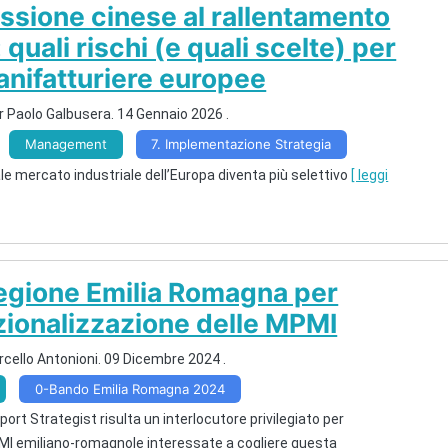
essione cinese al rallentamento
quali rischi (e quali scelte) per
anifatturiere europee
r Paolo Galbusera.
14 Gennaio 2026
.
Management
7. Implementazione Strategia
ale mercato industriale dell’Europa diventa più selettivo
[ leggi
egione Emilia Romagna per
azionalizzazione delle MPMI
cello Antonioni.
09 Dicembre 2024
.
0-Bando Emilia Romagna 2024
ort Strategist risulta un interlocutore privilegiato per
MI emiliano-romagnole interessate a cogliere questa