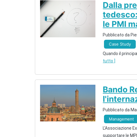
Dalla pr
tedesco: 
le PMI m
Pubblicato da Pie
Case Study
Quando il princip
tutto ]
Bando R
l'intern
Pubblicato da Mar
Management
L'Associazione Exp
supportare le MP