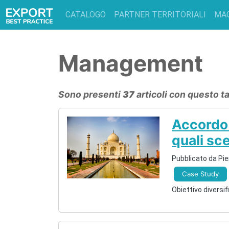
CATALOGO
PARTNER TERRITORIALI
MA
Management
Sono presenti
37
articoli con questo t
Accordo 
quali sc
Pubblicato da Pie
Case Study
Obiettivo diversif