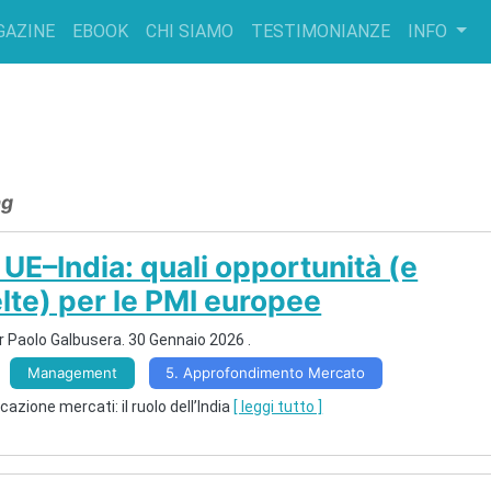
GAZINE
EBOOK
CHI SIAMO
TESTIMONIANZE
INFO
ag
UE–India: quali opportunità (e
elte) per le PMI europee
r Paolo Galbusera.
30 Gennaio 2026
.
Management
5. Approfondimento Mercato
icazione mercati: il ruolo dell’India
[ leggi tutto ]