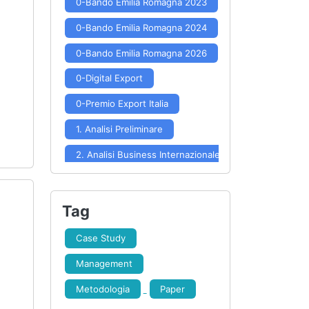
0-Bando Emilia Romagna 2023
0-Bando Emilia Romagna 2024
0-Bando Emilia Romagna 2026
0-Digital Export
0-Premio Export Italia
1. Analisi Preliminare
2. Analisi Business Internazionale
3. Posizionamento e Potenzialità
4. Scelta Mercati
Tag
5. Approfondimento Mercato
Case Study
6. Formulazione Strategia
Management
7. Implementazione Strategia
Metodologia
Paper
8. Controllo Risultati