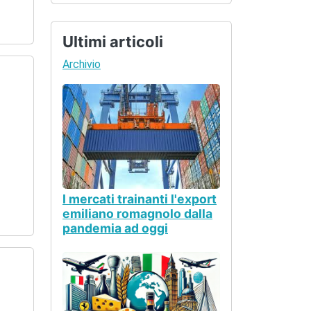
Ultimi articoli
Archivio
I mercati trainanti l'export
emiliano romagnolo dalla
pandemia ad oggi