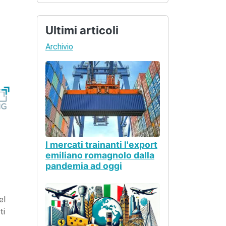
Ultimi articoli
Archivio
I mercati trainanti l'export
emiliano romagnolo dalla
pandemia ad oggi
el
ti