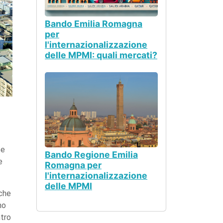
Bando Emilia Romagna
per
l'internazionalizzazione
delle MPMI: quali mercati?
se
Bando Regione Emilia
e
Romagna per
l'internazionalizzazione
delle MPMI
 che
no
ntro