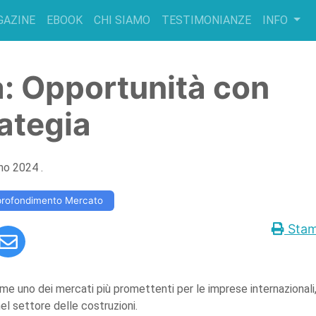
GAZINE
EBOOK
CHI SIAMO
TESTIMONIANZE
INFO
a: Opportunità con
ategia
gno 2024
.
profondimento Mercato
Sta
ome uno dei mercati più promettenti per le imprese internazionali
el settore delle costruzioni.