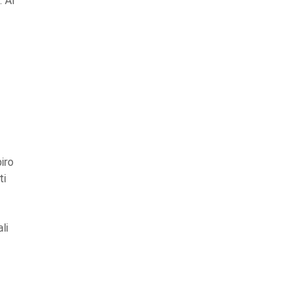
. Al
iro
ti
li