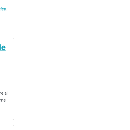
tice
.
le
re al
arne