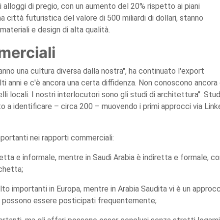
i alloggi di pregio, con un aumento del 20% rispetto ai piani
ittà futuristica del valore di 500 miliardi di dollari, stanno
eriali e design di alta qualità.
merciali
anno una cultura diversa dalla nostra", ha continuato l'export
ti anni e c'è ancora una certa diffidenza. Non conoscono ancora 
lli locali. I nostri interlocutori sono gli studi di architettura". Stud
o a identificare – circa 200 – muovendo i primi approcci via Link
portanti nei rapporti commerciali:
tta e informale, mentre in Saudi Arabia è indiretta e formale, c
ichetta;
to importanti in Europa, mentre in Arabia Saudita vi è un approc
ti possono essere posticipati frequentemente;