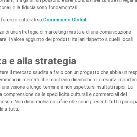
ortanti, ma gli affari possono esser conclusi senza stretti legami
rsonali e la fiducia sono fondamentali.
fferenze culturali su
Commisceo Global
.
a di una strategia di marketing mirata e di una comunicazione
re il valore aggiunto dei prodotti italiani rispetto a quelli locali
a e alla strategia
tare il mercato saudita a farlo con un progetto che abbia un resp
 nemmeno in mercati che mostrano dinamiche di crescita importan
na visione a lungo termine e non aspettarsi risultati rapidi. La
la comprensione delle specificità culturali e commerciali del
cesso. Non dimentichiamo infine che sono presenti tutti i principa
a a tutti.