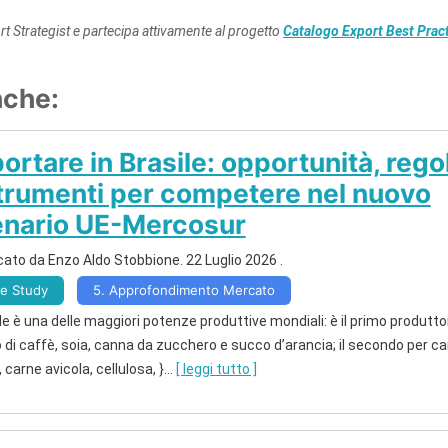
t Strategist e partecipa attivamente al progetto
Catalogo Export Best Prac
nche:
ortare in Brasile: opportunità, rego
trumenti per competere nel nuovo
enario UE-Mercosur
cato da
Enzo Aldo Stobbione
.
22 Luglio 2026
.
e Study
5. Approfondimento Mercato
ile è una delle maggiori potenze produttive mondiali: è il primo produtto
di caffè, soia, canna da zucchero e succo d’arancia; il secondo per c
 carne avicola, cellulosa, }
...
[ leggi tutto ]