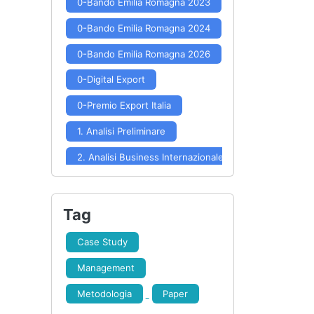
0-Bando Emilia Romagna 2023
0-Bando Emilia Romagna 2024
0-Bando Emilia Romagna 2026
0-Digital Export
0-Premio Export Italia
1. Analisi Preliminare
2. Analisi Business Internazionale
3. Posizionamento e Potenzialità
4. Scelta Mercati
Tag
5. Approfondimento Mercato
Case Study
6. Formulazione Strategia
Management
7. Implementazione Strategia
Metodologia
Paper
8. Controllo Risultati