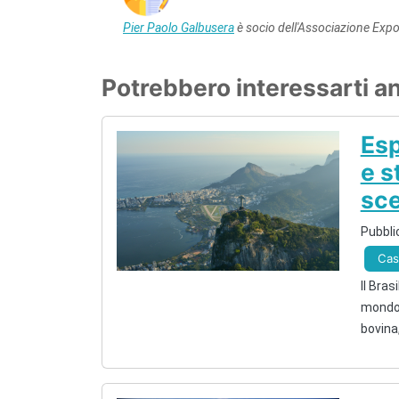
Pier Paolo Galbusera
è socio dell'Associazione Expor
Potrebbero interessarti a
Esp
e s
sc
Pubbli
Cas
Il Bras
mondo 
bovina,