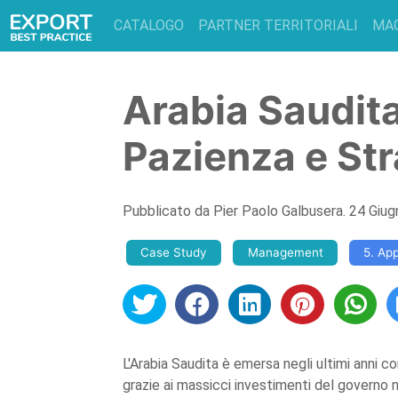
CATALOGO
PARTNER TERRITORIALI
MA
Arabia Saudit
Pazienza e Str
Pubblicato da
Pier Paolo Galbusera
.
24 Giu
Case Study
Management
5. Ap
L'Arabia Saudita è emersa negli ultimi anni c
grazie ai massicci investimenti del governo n