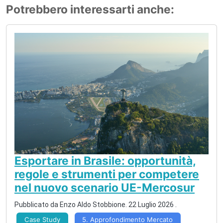
Potrebbero interessarti anche:
Esportare in Brasile: opportunità,
regole e strumenti per competere
nel nuovo scenario UE-Mercosur
Pubblicato da
Enzo Aldo Stobbione
.
22 Luglio 2026
.
Case Study
5. Approfondimento Mercato