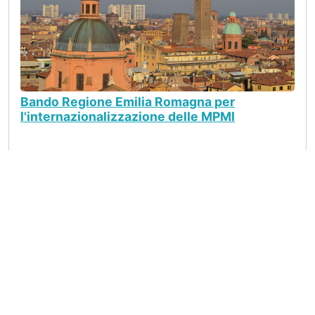
Bando Regione Emilia Romagna per
l'internazionalizzazione delle MPMI
Seguici su
LinkedIn
Copyright © Catalogo Export Best Practice 2026 |
Privacy
policy
| Sito realizzato da
Vicem Srl