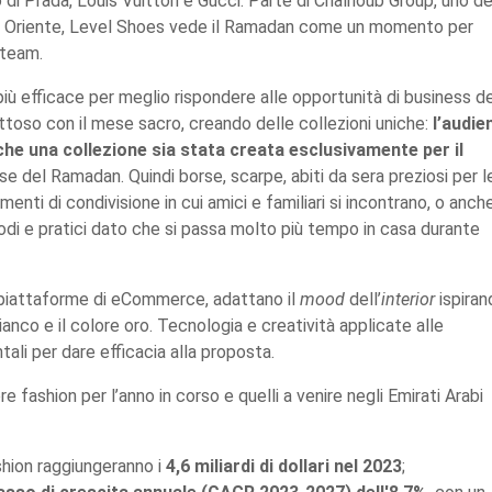
ro di Prada, Louis Vuitton e Gucci. Parte di Chalhoub Group, uno de
Medio Oriente, Level Shoes vede il Ramadan come un momento per
 team.
più efficace per meglio rispondere alle opportunità di business d
oso con il mese sacro, creando delle collezioni uniche:
l’audie
he una collezione sia stata creata esclusivamente per il
se del Ramadan. Quindi borse, scarpe, abiti da sera preziosi per l
ti di condivisione in cui amici e familiari si incontrano, o anch
modi e pratici dato che si passa molto più tempo in casa durante
 piattaforme di eCommerce, adattano il
mood
dell’
interior
ispiran
bianco e il colore oro. Tecnologia e creatività applicate alle
ali per dare efficacia alla proposta.
e fashion per l’anno in corso e quelli a venire negli Emirati Arabi
shion raggiungeranno i
4,6 miliardi di dollari nel 2023
;