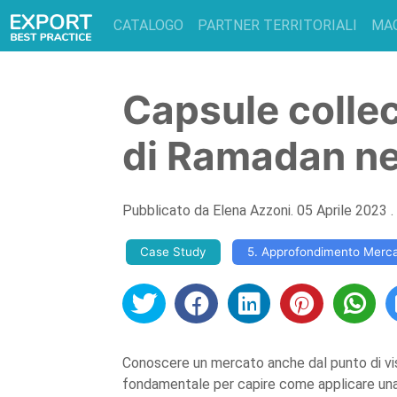
CATALOGO
PARTNER TERRITORIALI
MA
Capsule collec
di Ramadan nei
Pubblicato da
Elena Azzoni
.
05 Aprile 2023
.
Case Study
5. Approfondimento Merc
Conoscere un mercato anche dal punto di vista
fondamentale per capire come applicare una 