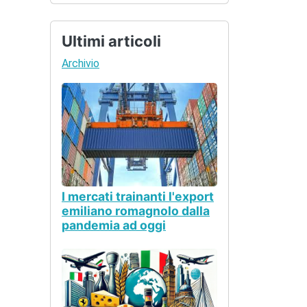
Ultimi articoli
Archivio
I mercati trainanti l'export
emiliano romagnolo dalla
pandemia ad oggi