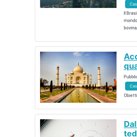
Cas
Il Bras
mondo 
bovina,
Acc
qua
Pubbli
Cas
Obietti
Dal
ted