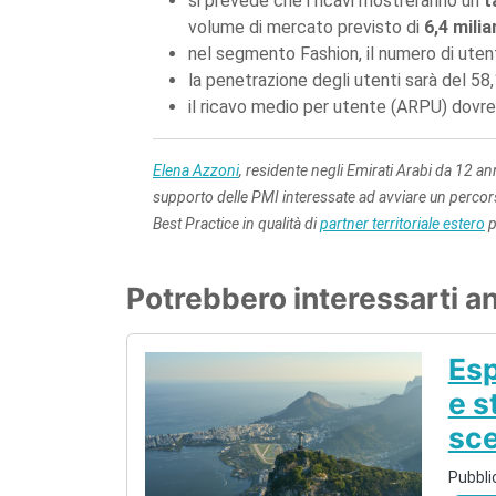
si prevede che i ricavi mostreranno un
t
volume di mercato previsto di
6,4 milia
nel segmento Fashion, il numero di ut
la penetrazione degli utenti sarà del 5
il ricavo medio per utente (ARPU) dov
Elena Azzoni
, residente negli Emirati Arabi da 12 a
supporto delle PMI interessate ad avviare un percors
Best Practice in qualità di
partner territoriale estero
p
Potrebbero interessarti a
Esp
e s
sc
Pubbli