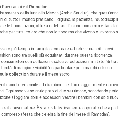
 Paesi arabi è il
Ramadan
.
vvistamento della luna alla Mecca (Arabia Saudita), che quest’ann
ni di tutto il mondo praticano il digiuno, la pazienza, l'autodiscipl
 e le buone azioni, oltre a celebrare l'unione con amici e familiari
he per tutti coloro che non lo sono ma che vivono e lavorano n
sare più tempo in famiglia, comprare ed indossare abiti nuovi:
fashion sono tra quelli più acquistati durante questa ricorrenza.
 i consumatori con collezioni esclusive ed edizioni limitate. Si tra
unità di maggiore visibilità in particolare per i marchi di lusso
sule collection
durante il mese sacro.
il mondo femminile ed i bambini: i settori maggiormente coinvo
vari. Ogni anno viene anticipato di due settimane, scandendo peri
izione sfoggiare abiti e accessori, vestire i bambini con abiti nuov
rare il consumatore. È stato statisticamente appurato che a part
ID compreso (festa che celebra la fine del mese di Ramadan),