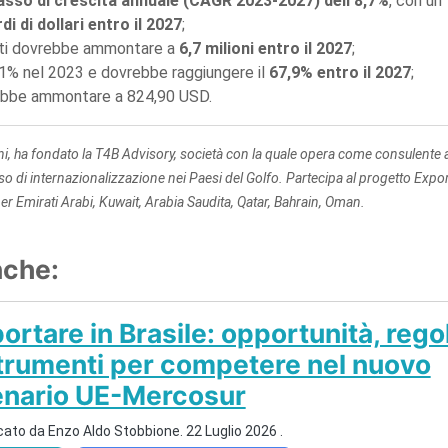
asso di crescita annuale (CAGR 2023-2027) dell'8,7%
, con un
rdi di dollari entro il 2027
;
enti dovrebbe ammontare a
6,7 milioni entro il 2027
;
8,1% nel 2023 e dovrebbe raggiungere il
67,9% entro il 2027
;
rebbe ammontare a 824,90 USD.
nni, ha fondato la T4B Advisory, società con la quale opera come consulente 
o di internazionalizzazione nei Paesi del Golfo. Partecipa al progetto Expo
er Emirati Arabi, Kuwait, Arabia Saudita, Qatar, Bahrain, Oman.
nche:
ortare in Brasile: opportunità, rego
trumenti per competere nel nuovo
enario UE-Mercosur
cato da
Enzo Aldo Stobbione
.
22 Luglio 2026
.