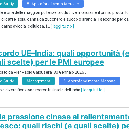
e Study
5. Approfondimento Mercato
ile è una delle maggiori potenze produttive mondiali: è il primo produtto
di caffè, soia, canna da zucchero e succo d’arancia; il secondo per c
 carne avicola, cellulosa, }
...
[ leggi tutto ]
ordo UE–India: quali opportunità (
li scelte) per le PMI europee
cato da
Pier Paolo Galbusera
.
30 Gennaio 2026
.
e Study
Management
5. Approfondimento Mercato
vo diversificazione mercati: il ruolo dell’India
[ leggi tutto ]
la pressione cinese al rallentament
esco: quali rischi (e quali scelte) p