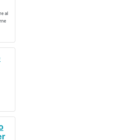
re al
arne
e
o
er