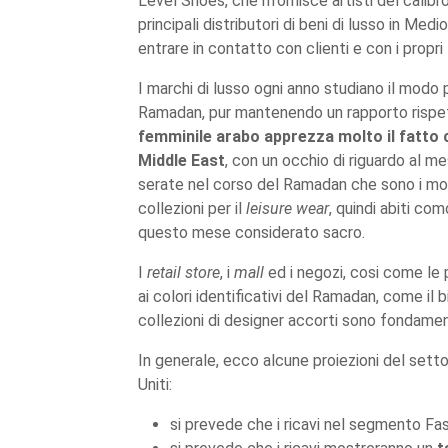
Level Shoes, che rifornisce artisti del calib
principali distributori di beni di lusso in 
entrare in contatto con clienti e con i propri
I marchi di lusso ogni anno studiano il modo 
Ramadan, pur mantenendo un rapporto rispett
femminile arabo apprezza molto il fatto c
Middle East
, con un occhio di riguardo al me
serate nel corso del Ramadan che sono i momen
collezioni per il
leisure wear
, quindi abiti co
questo mese considerato sacro.
I
retail store
, i
mall
ed i negozi, cosi come le
ai colori identificativi del Ramadan, come il 
collezioni di designer accorti sono fondament
In generale, ecco alcune proiezioni del settor
Uniti:
si prevede che i ricavi nel segmento Fa