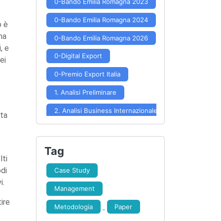
0-Bando Emilia Romagna 2023
0-Bando Emilia Romagna 2024
o è
ina
0-Bando Emilia Romagna 2026
, e
0-Digital Export
ei
0-Premio Export Italia
1. Analisi Preliminare
2. Analisi Business Internazionale
tta
3. Posizionamento e Potenzialità
4. Scelta Mercati
Tag
lti
5. Approfondimento Mercato
odi
Case Study
i.
6. Formulazione Strategia
Management
7. Implementazione Strategia
ire
Metodologia
Paper
8. Controllo Risultati