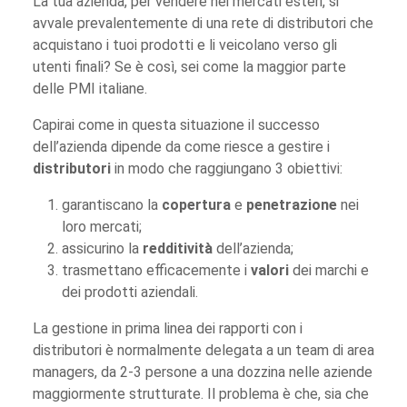
La tua azienda, per vendere nei mercati esteri, si
avvale prevalentemente di una rete di distributori che
acquistano i tuoi prodotti e li veicolano verso gli
utenti finali? Se è così, sei come la maggior parte
delle PMI italiane.
Capirai come in questa situazione il successo
dell’azienda dipende da come riesce a gestire i
distributori
in modo che raggiungano 3 obiettivi:
garantiscano la
copertura
e
penetrazione
nei
loro mercati;
assicurino la
redditività
dell’azienda;
trasmettano efficacemente i
valori
dei marchi e
dei prodotti aziendali.
La gestione in prima linea dei rapporti con i
distributori è normalmente delegata a un team di area
managers, da 2-3 persone a una dozzina nelle aziende
maggiormente strutturate. Il problema è che, sia che