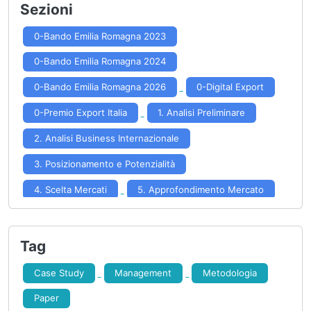
Sezioni
0-Bando Emilia Romagna 2023
0-Bando Emilia Romagna 2024
0-Bando Emilia Romagna 2026
0-Digital Export
0-Premio Export Italia
1. Analisi Preliminare
2. Analisi Business Internazionale
3. Posizionamento e Potenzialità
4. Scelta Mercati
5. Approfondimento Mercato
6. Formulazione Strategia
7. Implementazione Strategia
Tag
8. Controllo Risultati
Case Study
Management
Metodologia
Paper