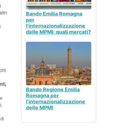
i
ltri
Bando Emilia Romagna
per
l'internazionalizzazione
i
delle MPMI: quali mercati?
otti
nti,
Bando Regione Emilia
Romagna per
he
l'internazionalizzazione
i,
delle MPMI
 di