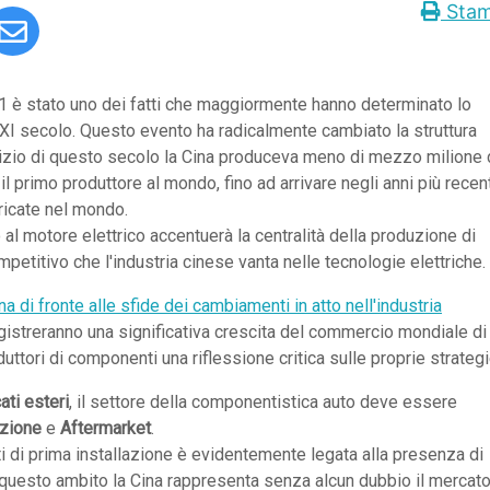
Sta
1 è stato uno dei fatti che maggiormente hanno determinato lo
XI secolo. Questo evento ha radicalmente cambiato la struttura
'inizio di questo secolo la Cina produceva meno di mezzo milione 
il primo produttore al mondo, fino ad arrivare negli anni più recent
ricate nel mondo.
al motore elettrico accentuerà la centralità della produzione di
ompetitivo che l'industria cinese vanta nelle tecnologie elettriche.
a di fronte alle sfide dei cambiamenti in atto nell'industria
registreranno una significativa crescita del commercio mondiale di
uttori di componenti una riflessione critica sulle proprie strategi
ati esteri
, il settore della componentistica auto deve essere
azione
e
Aftermarket
.
i di prima installazione è evidentemente legata alla presenza di
n questo ambito la Cina rappresenta senza alcun dubbio il mercat