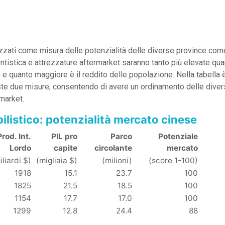
lizzati come misura delle potenzialità delle diverse province com
tistica e attrezzature aftermarket saranno tanto più elevate qua
i e quanto maggiore è il reddito delle popolazione. Nella tabella 
este due misure, consentendo di avere un ordinamento delle dive
market.
listico: potenzialità mercato cinese
Prod. Int.
PIL pro
Parco
Potenziale
Lordo
capite
circolante
mercato
iliardi $)
(migliaia $)
(milioni)
(score 1-100)
1918
15.1
23.7
100
1825
21.5
18.5
100
1154
17.7
17.0
100
1299
12.8
24.4
88