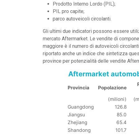
Prodotto Interno Lordo (PIL);
PIL pro capite;
parco autoveicoli circolanti.
Gli ultimi due indicatori possono essere uti
mercato Aftermarket. Le vendite di componen
maggiore è il numero di autoveicoli circolant
riportato anche un indice che sintetizza qu
province per potenzialità delle vendite After
Aftermarket automobi
Provincia
Popolazione
(milioni)
(m
Guangdong
126.8
Jiangsu
85.0
Zhejiang
65.4
Shandong
101.7