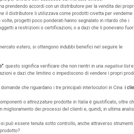
a prendendo accordi con un distributore per la vendita dei propr
 il distributore li utilizzava come prodotti civetta per venderne a
re volte, progetti poco ponderati hanno segnalato in ritardo che i
ggetti a restrizioni o certificazioni, o a dazi che li ponevano fuor
mercato estero, si ottengono indubbi benefici nel seguire le
e"
: questo significa verificare che non rientri in una
negative list
e
cazioni e dazi che limitino o impediscono di vendere i propri prod
domande che riguardano i tre principali interlocutori in Cina:
i clie
omponenti o attrezzature prodotte in Italia è giustificato, oltre c
 miglioramento dei processi del clienti e, quindi, in ultima analis
esi può essere tenuta sotto controllo, anche attraverso strumenti
 prodotto?