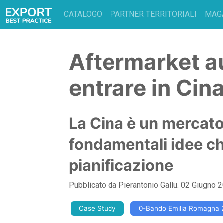
CATALOGO
PARTNER TERRITORIALI
MAG
Aftermarket a
entrare in Cin
La Cina è un mercat
fondamentali idee c
pianificazione
Pubblicato da
Pierantonio Gallu
.
02 Giugno 
Case Study
0-Bando Emilia Romagna 