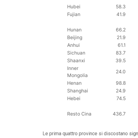
Hubei
58.3
Fujian
41.9
Hunan
66.2
Beijing
21.9
Anhui
61.1
Sichuan
83.7
Shaanxi
39.5
Inner
24.0
Mongolia
Henan
98.8
Shanghai
24.9
Hebei
74.5
Resto Cina
436.7
Le prima quattro province si discostano sign