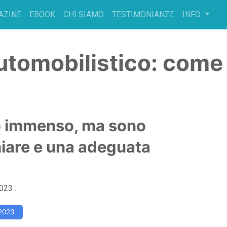
AZINE
EBOOK
CHI SIAMO
TESTIMONIANZE
INFO
utomobilistico: come
a
o immenso, ma sono
hiare e una adeguata
2023
.
2023