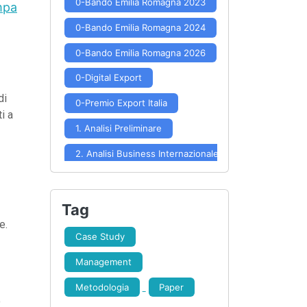
0-Bando Emilia Romagna 2023
mpa
0-Bando Emilia Romagna 2024
0-Bando Emilia Romagna 2026
0-Digital Export
di
0-Premio Export Italia
i a
1. Analisi Preliminare
2. Analisi Business Internazionale
3. Posizionamento e Potenzialità
4. Scelta Mercati
Tag
e.
5. Approfondimento Mercato
Case Study
6. Formulazione Strategia
Management
7. Implementazione Strategia
Metodologia
Paper
o
8. Controllo Risultati