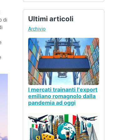
l
Ultimi articoli
o di
di
Archivio
e
e
I mercati trainanti l'export
emiliano romagnolo dalla
pandemia ad oggi