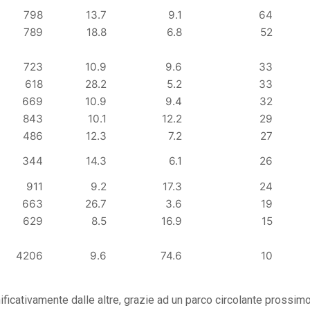
798
13.7
9.1
64
789
18.8
6.8
52
723
10.9
9.6
33
618
28.2
5.2
33
669
10.9
9.4
32
843
10.1
12.2
29
486
12.3
7.2
27
344
14.3
6.1
26
911
9.2
17.3
24
663
26.7
3.6
19
629
8.5
16.9
15
4206
9.6
74.6
10
ificativamente dalle altre, grazie ad un parco circolante prossim