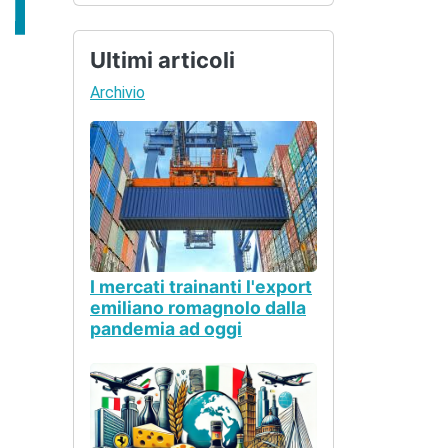
Ultimi articoli
Archivio
I mercati trainanti l'export
emiliano romagnolo dalla
pandemia ad oggi