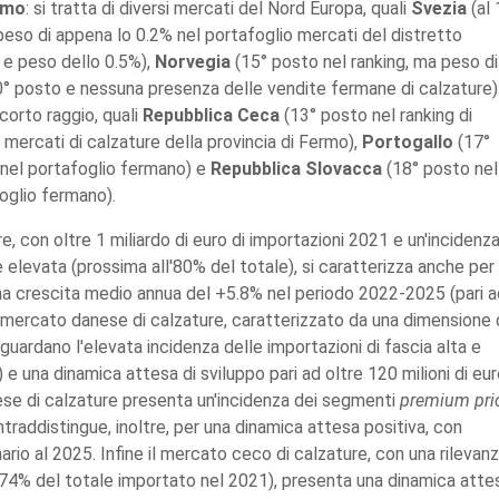
ermo
: si tratta di diversi mercati del Nord Europa, quali
Svezia
(al 
 peso di appena lo 0.2% nel portafoglio mercati del distretto
 e peso dello 0.5%),
Norvegia
(15° posto nel ranking, ma peso di
° posto e nessuna presenza delle vendite fermane di calzature)
corto raggio, quali
Repubblica Ceca
(13° posto nel ranking di
 mercati di calzature della provincia di Fermo),
Portogallo
(17°
 nel portafoglio fermano) e
Repubblica Slovacca
(18° posto nel
oglio fermano).
e, con oltre 1 miliardo di euro di importazioni 2021 e un'incidenz
elevata (prossima all'80% del totale), si caratterizza anche per
una crescita medio annua del +5.8% nel periodo 2022-2025 (pari a
el mercato danese di calzature, caratterizzato da una dimensione 
riguardano l'elevata incidenza delle importazioni di fascia alta e
 e una dinamica attesa di sviluppo pari ad oltre 120 milioni di eu
ese di calzature presenta un'incidenza dei segmenti
premium pri
traddistingue, inoltre, per una dinamica attesa positiva, con
nario al 2025. Infine il mercato ceco di calzature, con una rilevan
 (74% del totale importato nel 2021), presenta una dinamica atte