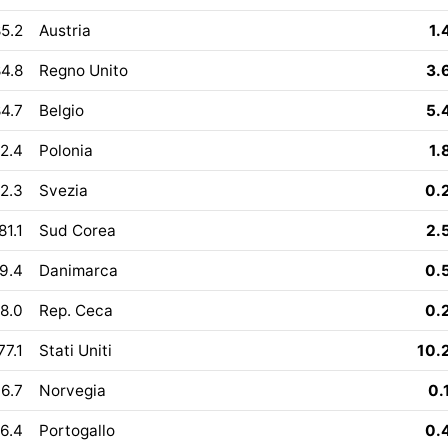
5.2
Austria
1.
4.8
Regno Unito
3.
4.7
Belgio
5.
2.4
Polonia
1.
2.3
Svezia
0.
81.1
Sud Corea
2.
9.4
Danimarca
0.
8.0
Rep. Ceca
0.
77.1
Stati Uniti
10.
6.7
Norvegia
0.
6.4
Portogallo
0.