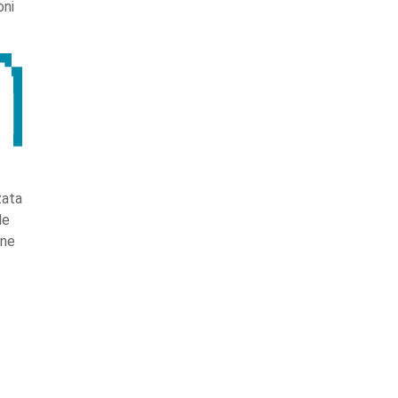
oni
zata
le
 ne