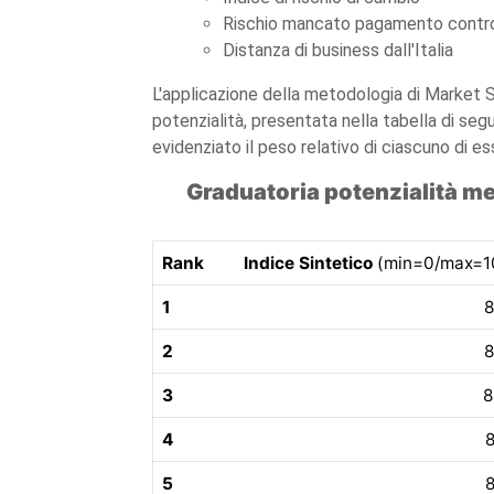
Rischio mancato pagamento contr
Distanza di business dall'Italia
L'applicazione della metodologia di Market S
potenzialità, presentata nella tabella di segui
evidenziato il peso relativo di ciascuno di e
Graduatoria potenzialità mer
Rank
Indice Sintetico
(min=0/max=1
1
8
2
8
3
8
4
8
5
8