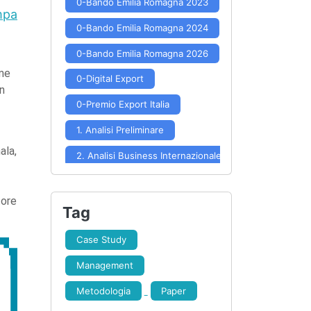
0-Bando Emilia Romagna 2023
mpa
0-Bando Emilia Romagna 2024
0-Bando Emilia Romagna 2026
ome
0-Digital Export
n
0-Premio Export Italia
1. Analisi Preliminare
ala,
2. Analisi Business Internazionale
3. Posizionamento e Potenzialità
tore
4. Scelta Mercati
Tag
5. Approfondimento Mercato
Case Study
6. Formulazione Strategia
Management
7. Implementazione Strategia
Metodologia
Paper
8. Controllo Risultati