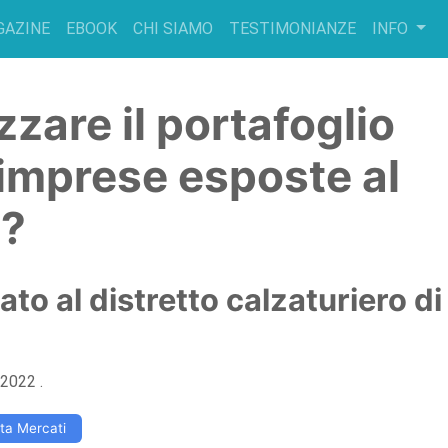
GAZINE
EBOOK
CHI SIAMO
TESTIMONIANZE
INFO
zare il portafoglio
 imprese esposte al
o?
ato al distretto calzaturiero di
 2022
.
lta Mercati