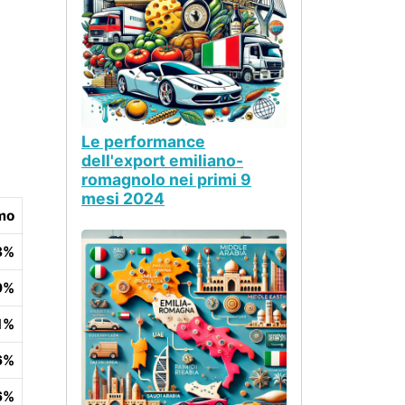
Le performance
dell'export emiliano-
romagnolo nei primi 9
mesi 2024
rmo
3%
9%
1%
6%
6%