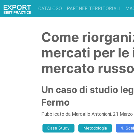
CATALOGO
PARTNER TERRITORIALI
MA
Come riorganiz
mercati per le
mercato russ
Un caso di studio leg
Fermo
Pubblicato da
Marcello Antonioni
.
21 Marzo
Case Study
Metodologia
4. Sce