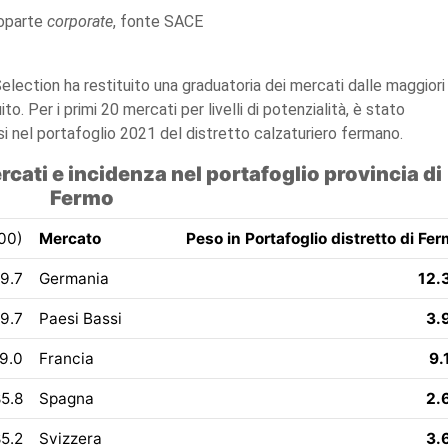
oparte
corporate
, fonte SACE
election ha restituito una graduatoria dei mercati dalle maggiori
to. Per i primi 20 mercati per livelli di potenzialità, è stato
ssi nel portafoglio 2021 del distretto calzaturiero fermano.
cati e incidenza nel portafoglio provincia di
Fermo
00)
Mercato
Peso in Portafoglio distretto di Fe
9.7
Germania
12.
9.7
Paesi Bassi
3.
9.0
Francia
9.
5.8
Spagna
2.
5.2
Svizzera
3.