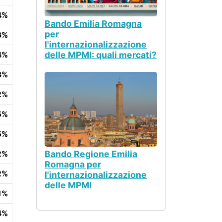
4%
Bando Emilia Romagna
per
6%
l'internazionalizzazione
delle MPMI: quali mercati?
4%
8%
2%
5%
5%
Bando Regione Emilia
2%
Romagna per
2%
l'internazionalizzazione
delle MPMI
1%
4%