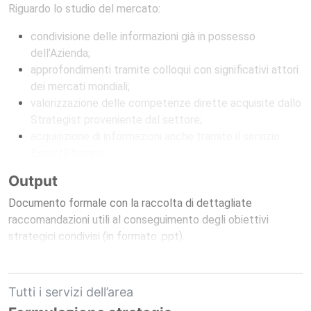
Riguardo lo studio del mercato:
condivisione delle informazioni già in possesso
dell’Azienda;
approfondimenti tramite colloqui con significativi attori
dei mercati mondiali;
valorizzazione delle competenze dirette acquisite dallo
Strategist proveniente dal settore;
acquisizione di informazioni anche tramite il servizio
ExportPlanning.
Output
Documento formale con la raccolta di dettagliate
raccomandazioni utili al conseguimento degli obiettivi
strategici condivisi (in formato .ppt).
Tutti i servizi dell’area