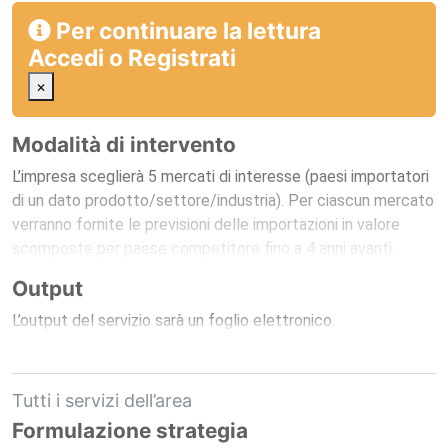
Per continuare la lettura
Accedi
o
Registrati
×
Modalità di intervento
L’impresa sceglierà 5 mercati di interesse (paesi importatori
di un dato prodotto/settore/industria). Per ciascun mercato
verranno fornite le previsioni delle importazioni in valore
scomposte per paese competitore fino a 4 anni avanti.
Output
L’output del servizio sarà un foglio elettronico.
Tutti i servizi dell’area
Formulazione strategia