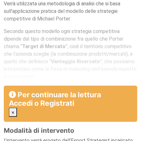
Verrà utilizzata una metodologia di analisi che si basa
sull’applicazione pratica del modello delle strategie
competitive di Michael Porter.
Secondo questo modello ogni strategia competitiva
dipende dal tipo di combinazione fra quello che Porter
chiama “
Target di Mercato
”, cioè il territorio competitivo
che l’azienda sceglie (la combinazione prodotti/mercati), e
quello che definisce “
Vantaggio Ricercato
”, che possiamo
interpretare come la forza di marketing dell’azienda rispetto
ai concorrenti.
Per continuare la lettura
Accedi
o
Registrati
×
Modalità di intervento
L’intervento verrà erogato dall’Export Strategist incaricato