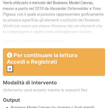
Verrà utilizzato il metodo del Business Model Canvas,
messo a punto nel 2010 da Alexander Osterwalder e Yves
Pigneur, con il quale si possono rappresentare graficamente
su un’unica superficie gli elementi costitutivi del Business
Model per avere una visione d’insieme dei vari elementi che
lo compongono e capire come interagiscono tra loro.
Il canvas si compone di nove blocchi:
Per continuare la lettura
Accedi
o
Registrati
×
Modalità di intervento
L’intervento verrà erogato tramite le seguenti fasi:
Output
Business Model Canvas (su lavagna o fogli grandi)